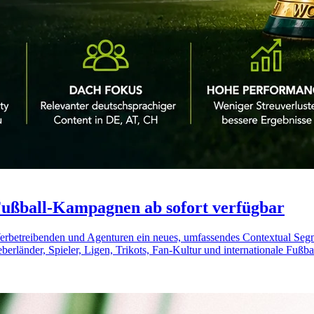
ußball-Kampagnen ab sofort verfügbar
 Werbetreibenden und Agenturen ein neues, umfassendes Contextual S
länder, Spieler, Ligen, Trikots, Fan-Kultur und internationale Fußball