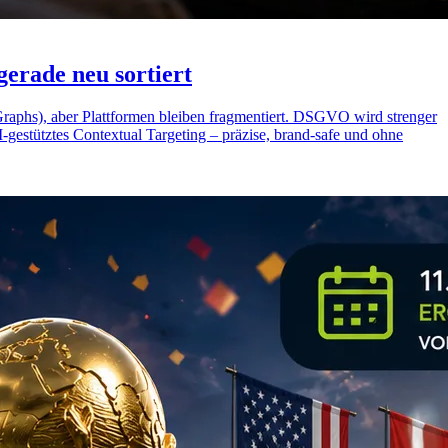
erade neu sortiert
aphs), aber Plattformen bleiben fragmentiert. DSGVO wird strenger
I-gestütztes Contextual Targeting – präzise, brand-safe und ohne