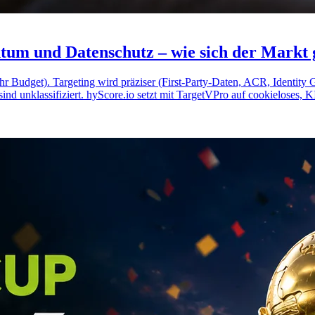
um und Datenschutz – wie sich der Markt g
dget). Targeting wird präziser (First-Party-Daten, ACR, Identity Gr
ind unklassifiziert. hyScore.io setzt mit TargetVPro auf cookieloses, K