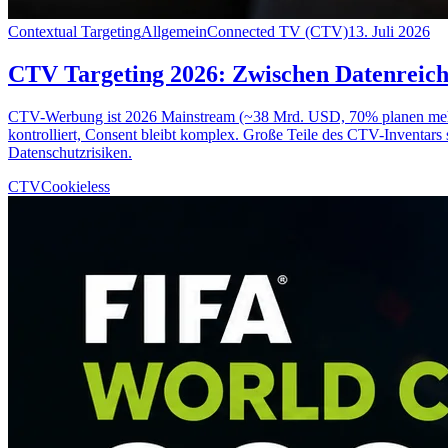
Contextual Targeting
Allgemein
Connected TV (CTV)
13. Juli 2026
CTV Targeting 2026: Zwischen Datenreicht
CTV-Werbung ist 2026 Mainstream (~38 Mrd. USD, 70% planen mehr Bu
kontrolliert, Consent bleibt komplex. Große Teile des CTV-Inventars s
Datenschutzrisiken.
CTV
Cookieless