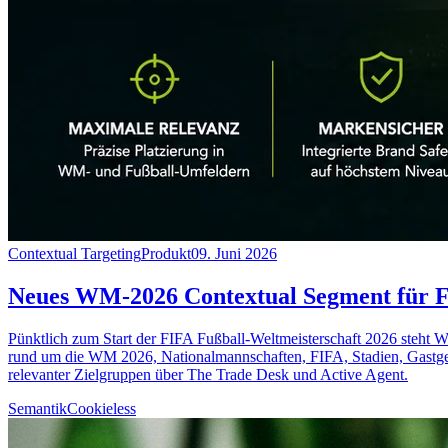
Contextual Targeting
Produkt
09. Juni 2026
Neues WM-2026 Contextual Segment für F
Pünktlich zum Start der FIFA Fußball-Weltmeisterschaft 2026 steht
rund um die WM 2026, Nationalmannschaften, FIFA, Stadien, Gastgeber
relevanter Zielgruppen über The Trade Desk und Active Agent.
Semantik
Cookieless